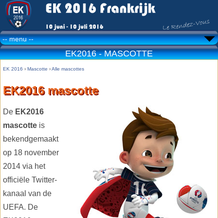
EK2016 - MASCOTTE
EK 2016
›
Mascotte
›
Alle mascottes
EK2016 mascotte
De
EK2016
mascotte
is
bekendgemaakt
op 18 november
2014 via het
officiële Twitter-
kanaal van de
UEFA. De