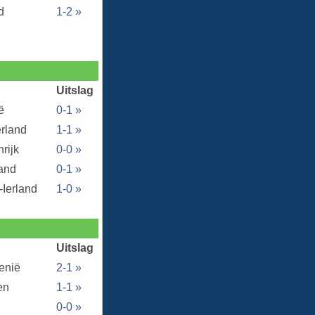
d
1-2 »
Uitslag
ë
0-1 »
erland
1-1 »
rijk
0-0 »
land
0-1 »
-Ierland
1-0 »
Uitslag
enië
2-1 »
en
1-1 »
0-0 »