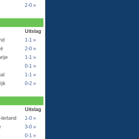
2-0 »
Uitslag
nd
1-1 »
ië
2-0 »
rije
1-1 »
0-1 »
al
1-1 »
ijk
0-2 »
Uitslag
-Ierland
1-0 »
e
3-0 »
ë
0-1 »