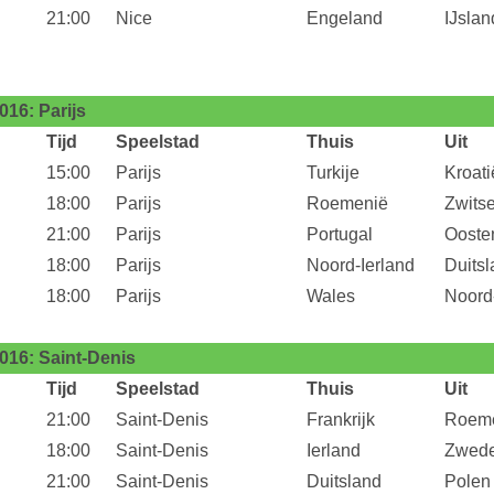
21:00
Nice
Engeland
IJslan
16: Parijs
Tijd
Speelstad
Thuis
Uit
15:00
Parijs
Turkije
Kroati
18:00
Parijs
Roemenië
Zwits
21:00
Parijs
Portugal
Oosten
18:00
Parijs
Noord-Ierland
Duits
18:00
Parijs
Wales
Noord
16: Saint-Denis
Tijd
Speelstad
Thuis
Uit
21:00
Saint-Denis
Frankrijk
Roem
18:00
Saint-Denis
Ierland
Zwed
21:00
Saint-Denis
Duitsland
Polen