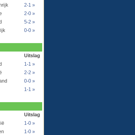
rijk
2-1 »
e
2-0 »
d
5-2 »
ijk
0-0 »
Uitslag
d
1-1 »
ë
2-2 »
and
0-0 »
1-1 »
Uitslag
ië
1-0 »
en
1-0 »