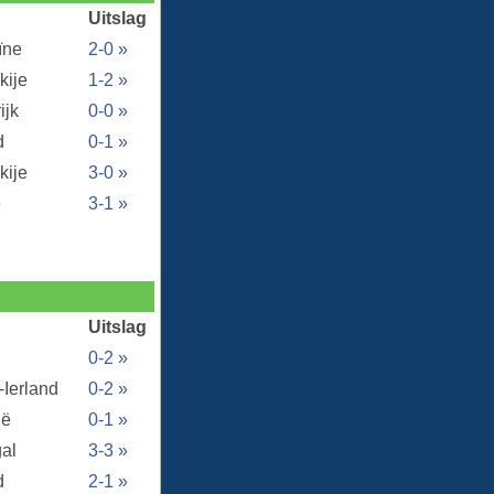
Uitslag
ïne
2-0 »
kije
1-2 »
ijk
0-0 »
d
0-1 »
kije
3-0 »
ë
3-1 »
Uitslag
0-2 »
-Ierland
0-2 »
ië
0-1 »
al
3-3 »
d
2-1 »