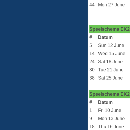
44
Mon 27 June
Speelschema EK20
#
Datum
5
Sun 12 June
14
Wed 15 June
24
Sat 18 June
30
Tue 21 June
38
Sat 25 June
Speelschema EK20
#
Datum
1
Fri 10 June
9
Mon 13 June
18
Thu 16 June