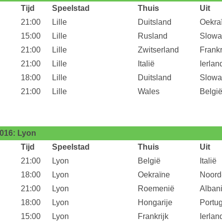
Tijd
Speelstad
Thuis
Uit
21:00
Lille
Duitsland
Oekra
15:00
Lille
Rusland
Slowa
21:00
Lille
Zwitserland
Frankr
21:00
Lille
Italië
Ierlan
18:00
Lille
Duitsland
Slowa
21:00
Lille
Wales
Belgi
016: Lyon
Tijd
Speelstad
Thuis
Uit
21:00
Lyon
België
Italië
18:00
Lyon
Oekraïne
Noord
21:00
Lyon
Roemenië
Alban
18:00
Lyon
Hongarije
Portug
15:00
Lyon
Frankrijk
Ierlan