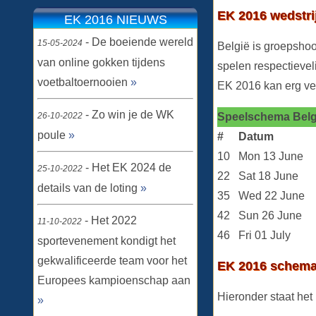
EK 2016 wedstri
EK 2016 NIEUWS
- De boeiende wereld
15-05-2024
België is groepshoo
van online gokken tijdens
spelen respectievel
voetbaltoernooien
»
EK 2016 kan erg ve
- Zo win je de WK
26-10-2022
Speelschema Belg
poule
»
#
Datum
10
Mon 13 June
- Het EK 2024 de
25-10-2022
22
Sat 18 June
details van de loting
»
35
Wed 22 June
42
Sun 26 June
- Het 2022
11-10-2022
46
Fri 01 July
sportevenement kondigt het
gekwalificeerde team voor het
EK 2016 schema
Europees kampioenschap aan
Hieronder staat het
»