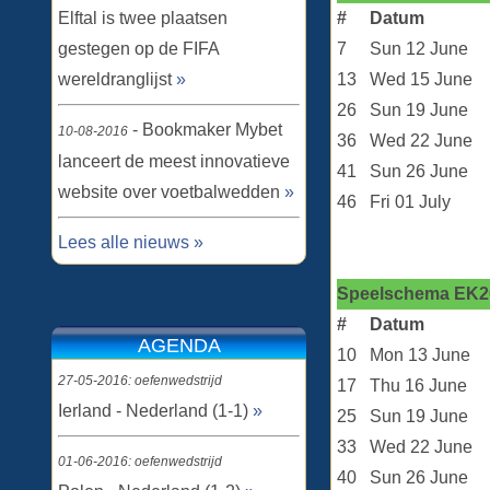
Elftal is twee plaatsen
#
Datum
gestegen op de FIFA
7
Sun 12 June
wereldranglijst
»
13
Wed 15 June
26
Sun 19 June
- Bookmaker Mybet
10-08-2016
36
Wed 22 June
lanceert de meest innovatieve
41
Sun 26 June
website over voetbalwedden
»
46
Fri 01 July
Lees alle nieuws »
Speelschema EK2
#
Datum
AGENDA
10
Mon 13 June
27-05-2016: oefenwedstrijd
17
Thu 16 June
Ierland - Nederland (1-1)
»
25
Sun 19 June
33
Wed 22 June
01-06-2016: oefenwedstrijd
40
Sun 26 June