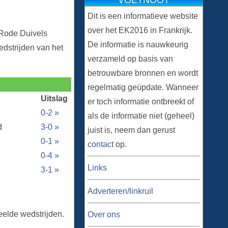
VOETNOOT
Dit is een informatieve website
over het EK2016 in Frankrijk.
 Rode Duivels
De informatie is nauwkeurig
dstrijden van het
verzameld op basis van
betrouwbare bronnen en wordt
regelmatig geüpdate. Wanneer
Uitslag
er toch informatie ontbreekt of
0-2 »
als de informatie niet (geheel)
d
3-0 »
juist is, neem dan gerust
ë
0-1 »
contact
op.
ë
0-4 »
Links
ë
3-1 »
Adverteren/linkruil
eelde wedstrijden.
Over ons