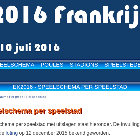
EELSCHEMA
POULES
STADIONS
SPEELSTED
15-
EK2016 - SPEELSCHEMA PER SPEELSTAD
atum
›
Per groep
›
Per speelstad
lschema per speelstad
ema per speelstad met uitslagen staat hieronder. De invulling
 de
loting
op 12 december 2015 bekend geworden.