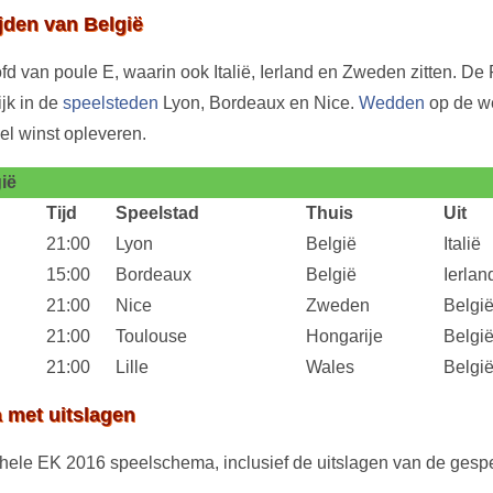
jden van België
fd van poule E, waarin ook Italië, Ierland en Zweden zitten. De
ijk in de
speelsteden
Lyon, Bordeaux en Nice.
Wedden
op de we
el winst opleveren.
ië
Tijd
Speelstad
Thuis
Uit
21:00
Lyon
België
Italië
15:00
Bordeaux
België
Ierlan
21:00
Nice
Zweden
Belgi
21:00
Toulouse
Hongarije
Belgi
21:00
Lille
Wales
Belgi
 met uitslagen
 hele EK 2016 speelschema, inclusief de uitslagen van de gesp