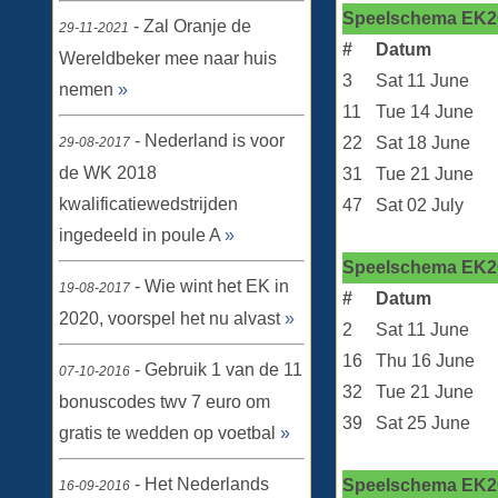
Speelschema EK2
- Zal Oranje de
29-11-2021
#
Datum
Wereldbeker mee naar huis
3
Sat 11 June
nemen
»
11
Tue 14 June
- Nederland is voor
22
Sat 18 June
29-08-2017
de WK 2018
31
Tue 21 June
kwalificatiewedstrijden
47
Sat 02 July
ingedeeld in poule A
»
Speelschema EK2
- Wie wint het EK in
19-08-2017
#
Datum
2020, voorspel het nu alvast
»
2
Sat 11 June
16
Thu 16 June
- Gebruik 1 van de 11
07-10-2016
32
Tue 21 June
bonuscodes twv 7 euro om
39
Sat 25 June
gratis te wedden op voetbal
»
- Het Nederlands
Speelschema EK20
16-09-2016