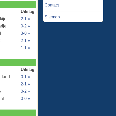
Contact
Uitslag
Sitemap
kije
2-1 »
rije
0-2 »
d
3-0 »
e
2-1 »
1-1 »
Uitslag
erland
0-1 »
2-1 »
e
0-2 »
al
0-0 »