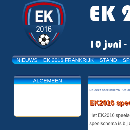
NIEUWS
EK 2016 FRANKRIJK
STAND
SP
ALGEMEEN
EK 2016 speelschema
›
Op d
EK2016 spee
Het EK2016 speelsch
speelschema is bij