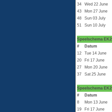
34
Wed 22 June
43
Mon 27 June
48
Sun 03 July
51
Sun 10 July
Speelschema EK20
#
Datum
12
Tue 14 June
20
Fri 17 June
27
Mon 20 June
37
Sat 25 June
Speelschema EK2
#
Datum
8
Mon 13 June
19
Fri 17 June