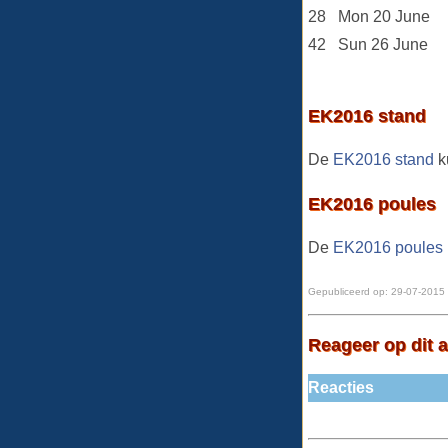
28
Mon 20 June
42
Sun 26 June
EK2016 stand
De
EK2016 stand
ku
EK2016 poules
De
EK2016 poules
Gepubliceerd op:
29-07-2015 
Reageer op dit a
Reacties