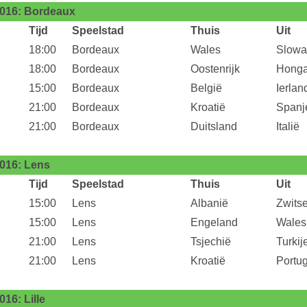
016: Bordeaux
Tijd
Speelstad
Thuis
Uit
18:00
Bordeaux
Wales
Slowa
18:00
Bordeaux
Oostenrijk
Honga
15:00
Bordeaux
België
Ierlan
21:00
Bordeaux
Kroatië
Spanj
21:00
Bordeaux
Duitsland
Italië
016: Lens
Tijd
Speelstad
Thuis
Uit
15:00
Lens
Albanië
Zwits
15:00
Lens
Engeland
Wales
21:00
Lens
Tsjechië
Turkij
21:00
Lens
Kroatië
Portug
16: Lille