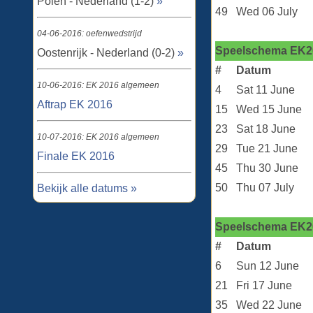
Polen - Nederland (1-2)
»
49
Wed 06 July
04-06-2016: oefenwedstrijd
Speelschema EK20
Oostenrijk - Nederland (0-2)
»
#
Datum
10-06-2016: EK 2016 algemeen
4
Sat 11 June
Aftrap EK 2016
15
Wed 15 June
23
Sat 18 June
10-07-2016: EK 2016 algemeen
29
Tue 21 June
Finale EK 2016
45
Thu 30 June
50
Thu 07 July
Bekijk alle datums »
Speelschema EK20
#
Datum
6
Sun 12 June
21
Fri 17 June
35
Wed 22 June