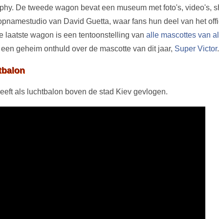
phy. De tweede wagon bevat een museum met foto's, video's, sh
pnamestudio van David Guetta, waar fans hun deel van het off
 laatste wagon is een tentoonstelling van
alle mascottes van a
 een geheim onthuld over de mascotte van dit jaar,
Super Victor
.
tbalon
eft als luchtbalon boven de stad Kiev gevlogen.