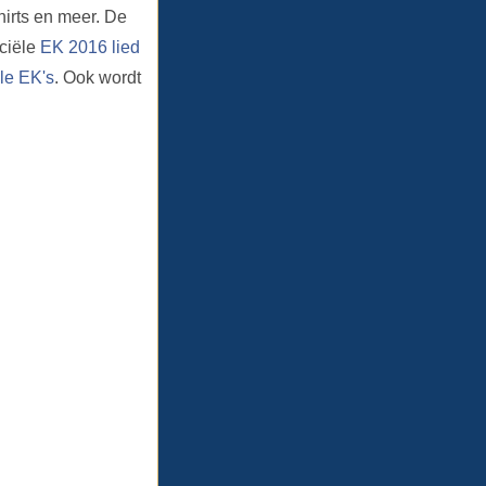
irts en meer. De
iciële
EK 2016 lied
lle EK's
. Ook wordt