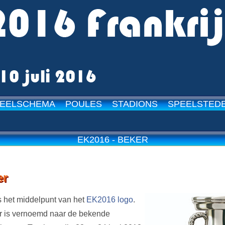
EELSCHEMA
POULES
STADIONS
SPEELSTED
15-05-2024
-
EK2016 - BEKER
er
 het middelpunt van het
EK2016 logo
.
 is vernoemd naar de bekende