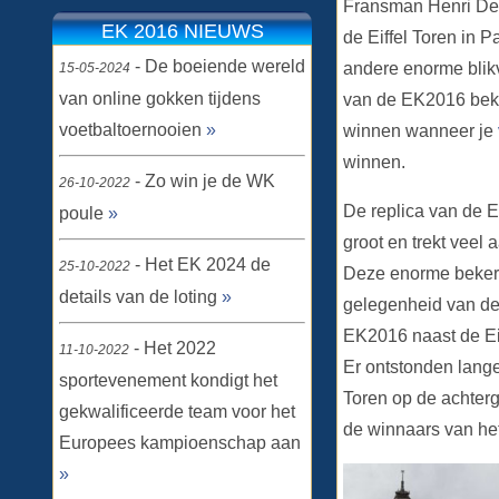
Fransman Henri Del
EK 2016 NIEUWS
de Eiffel Toren in 
- De boeiende wereld
andere enorme blikv
15-05-2024
van online gokken tijdens
van de EK2016 beke
voetbaltoernooien
»
winnen wanneer je
winnen.
- Zo win je de WK
26-10-2022
De replica van de E
poule
»
groot en trekt veel
- Het EK 2024 de
25-10-2022
Deze enorme beker i
details van de loting
»
gelegenheid van de
EK2016 naast de Eif
- Het 2022
11-10-2022
Er ontstonden lange
sportevenement kondigt het
Toren op de achtergr
gekwalificeerde team voor het
de winnaars van het
Europees kampioenschap aan
»