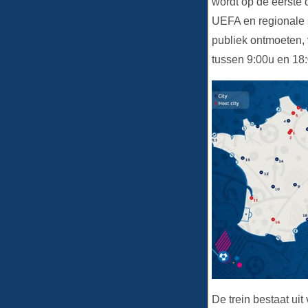
wordt op de eerste 
UEFA en regionale 
publiek ontmoeten, v
tussen 9:00u en 18
De trein bestaat ui