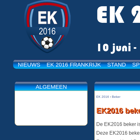
NIEUWS
EK 2016 FRANKRIJK
STAND
SP
ALGEMEEN
EK 2016
›
Beker
EK2016 bek
De EK2016 beker is
Deze EK2016 beker