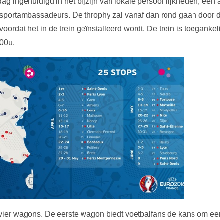
dag ingehuldigd in het bijzijn van lokale persoonlijkheden, een 
sportambassadeurs. De throphy zal vanaf dan rond gaan door d
oordat het in de trein geïnstalleerd wordt. De trein is toegankel
:00u.
t vier wagons. De eerste wagon biedt voetbalfans de kans om een