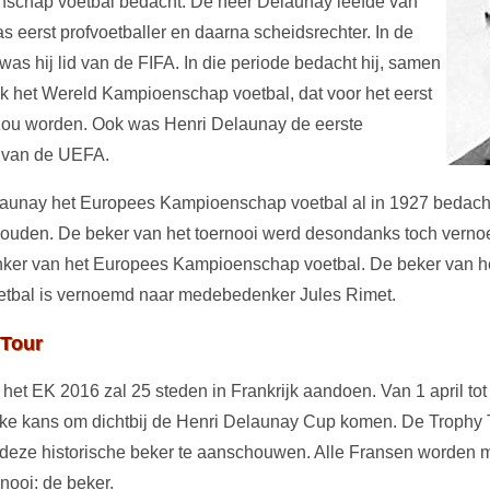
schap voetbal bedacht. De heer Delaunay leefde van
s eerst profvoetballer en daarna scheidsrechter. In de
as hij lid van de FIFA. In die periode bedacht hij, samen
k het Wereld Kampioenschap voetbal, dat voor het eerst
ou worden. Ook was Henri Delaunay de eerste
l van de UEFA.
aunay het Europees Kampioenschap voetbal al in 1927 bedacht
ouden. De beker van het toernooi werd desondanks toch verno
ker van het Europees Kampioenschap voetbal. De beker van h
tbal is vernoemd naar medebedenker Jules Rimet.
 Tour
het EK 2016 zal 25 steden in Frankrijk aandoen. Van 1 april tot 
ke kans om dichtbij de Henri Delaunay Cup komen. De Trophy T
deze historische beker te aanschouwen. Alle Fransen worde
rnooi: de beker.