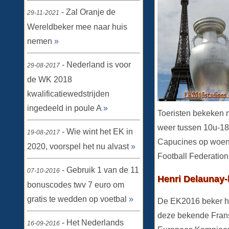
- Zal Oranje de
29-11-2021
Wereldbeker mee naar huis
nemen
»
- Nederland is voor
29-08-2017
de WK 2018
kwalificatiewedstrijden
ingedeeld in poule A
»
Toeristen bekeken 
weer tussen 10u-18
- Wie wint het EK in
19-08-2017
Capucines op woensd
2020, voorspel het nu alvast
»
Football Federation
- Gebruik 1 van de 11
07-10-2016
Henri Delaunay-
bonuscodes twv 7 euro om
gratis te wedden op voetbal
»
De EK2016 beker he
deze bekende Frans
- Het Nederlands
16-09-2016