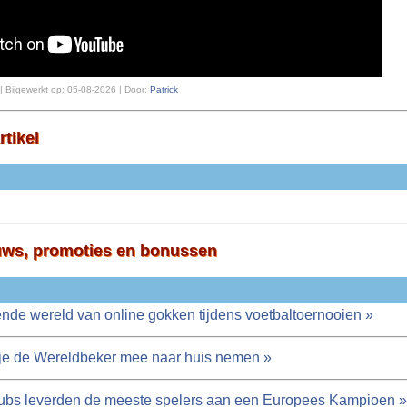
| Bijgewerkt op:
05-08-2026 | Door:
Patrick
rtikel
uws, promoties en bonussen
nde wereld van online gokken tijdens voetbaltoernooien »
je de Wereldbeker mee naar huis nemen »
lubs leverden de meeste spelers aan een Europees Kampioen »