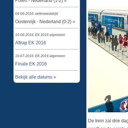
Polen - Nederland (1-2)
»
04-06-2016: oefenwedstrijd
Oostenrijk - Nederland (0-2)
»
10-06-2016: EK 2016 algemeen
Aftrap EK 2016
10-07-2016: EK 2016 algemeen
Finale EK 2016
Bekijk alle datums »
De trein zal drie d