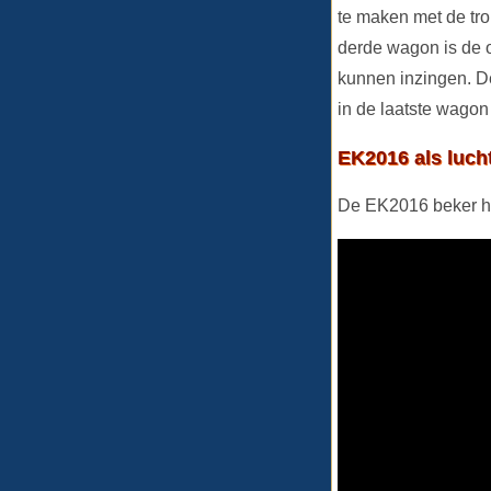
te maken met de tro
derde wagon is de o
kunnen inzingen. De
in de laatste wagon
EK2016 als luch
De EK2016 beker he