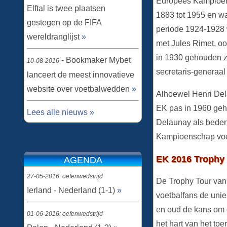
Europees Kampioen
Elftal is twee plaatsen
1883 tot 1955 en wa
gestegen op de FIFA
periode 1924-1928 w
wereldranglijst
»
met Jules Rimet, oo
in 1930 gehouden z
- Bookmaker Mybet
10-08-2016
secretaris-generaa
lanceert de meest innovatieve
website over voetbalwedden
»
Alhoewel Henri Del
EK pas in 1960 geh
Lees alle nieuws »
Delaunay als beden
Kampioenschap voe
EK 2016 Trophy
AGENDA
27-05-2016: oefenwedstrijd
De Trophy Tour van 
Ierland - Nederland (1-1)
»
voetbalfans de unie
en oud de kans om 
01-06-2016: oefenwedstrijd
het hart van het toe