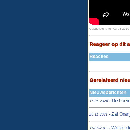
Gepubliceerd op:
03-03-2016 
Reageer op dit a
Reacties
Gerelateerd nie
Nieuwsberichten
- De boeie
15-05-2024
- Zal Oran
29-11-2021
- Welke c
11-07-2016