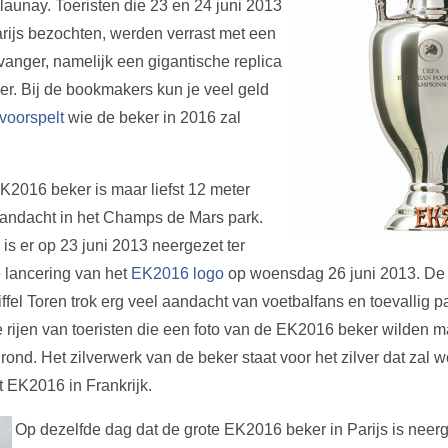
aunay. Toeristen die 23 en 24 juni 2013
Parijs bezochten, werden verrast met een
anger, namelijk een gigantische replica
r. Bij de bookmakers kun je veel geld
voorspelt
wie de beker in 2016 zal
K2016 beker is maar liefst 12 meter
 aandacht in het Champs de Mars park.
s er op 23 juni 2013 neergezet ter
 lancering van het
EK2016 logo
op woensdag 26 juni 2013. De 
fel Toren trok erg veel aandacht van voetbalfans en toevallig p
 rijen van toeristen die een foto van de EK2016 beker wilden m
ond. Het zilverwerk van de beker staat voor het zilver dat zal w
 EK2016 in Frankrijk.
Op dezelfde dag dat de grote EK2016 beker in Parijs is nee