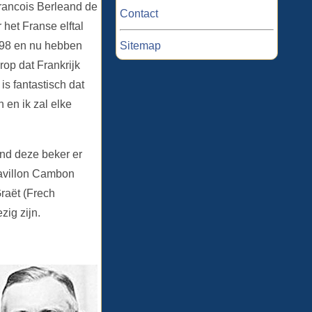
Francois Berleand de
Contact
 het Franse elftal
Sitemap
998 en nu hebben
rop dat Frankrijk
is fantastisch dat
 en ik zal elke
nd deze beker er
Pavillon Cambon
raët (Frech
ig zijn.