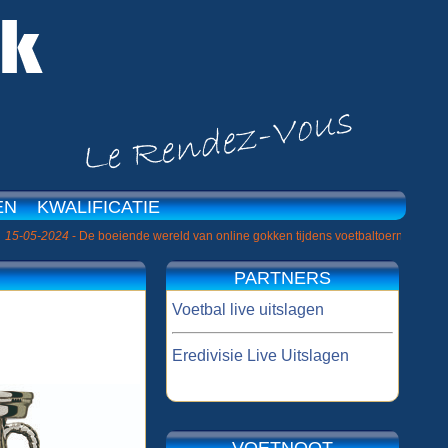
EN
KWALIFICATIE
|
 De boeiende wereld van online gokken tijdens voetbaltoernooien »
26-10-20
PARTNERS
Voetbal live uitslagen
Eredivisie Live Uitslagen