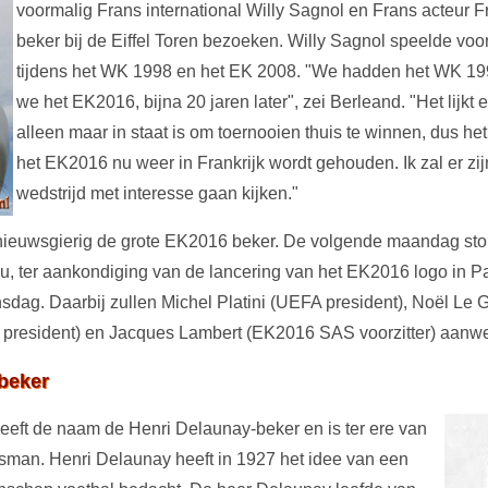
voormalig Frans international Willy Sagnol en Frans acteur 
beker bij de Eiffel Toren bezoeken. Willy Sagnol speelde voor
tijdens het WK 1998 en het EK 2008. "We hadden het WK 1
we het EK2016, bijna 20 jaren later", zei Berleand. "Het lijkt e
alleen maar in staat is om toernooien thuis te winnen, dus het 
het EK2016 nu weer in Frankrijk wordt gehouden. Ik zal er zijn
wedstrijd met interesse gaan kijken."
nieuwsgierig de grote EK2016 beker. De volgende maandag sto
u, ter aankondiging van de lancering van het EK2016 logo in 
ag. Daarbij zullen Michel Platini (UEFA president), Noël Le G
 president) en Jacques Lambert (EK2016 SAS voorzitter) aanwez
beker
eft de naam de Henri Delaunay-beker en is ter ere van
man. Henri Delaunay heeft in 1927 het idee van een