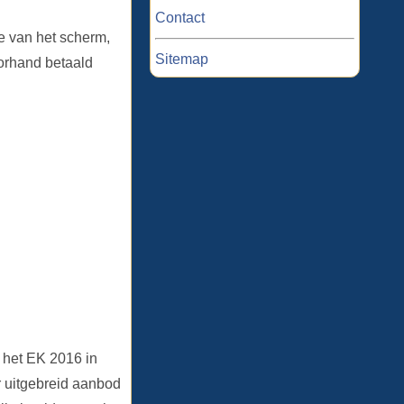
Contact
e van het scherm,
Sitemap
orhand betaald
 het EK 2016 in
r uitgebreid aanbod