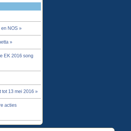
za en NOS »
etta »
de EK 2016 song
 tot 13 mei 2016 »
e acties