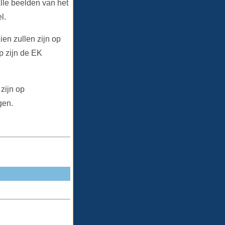
lle beelden van het
l.
ien zullen zijn op
p zijn de EK
zijn op
gen.