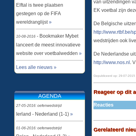
van uitzendingen va
Elftal is twee plaatsen
EK voetbal zijn deze
gestegen op de FIFA
wereldranglijst
»
De Belgische uitzen
http://www.rtbf.be/sp
- Bookmaker Mybet
10-08-2016
wedstrijden ook live
lanceert de meest innovatieve
website over voetbalwedden
»
De Nederlandse uitz
http://www.nos.nl
. 
Lees alle nieuws »
Gepubliceerd op:
29-07-2015 
Reageer op dit a
AGENDA
Reacties
27-05-2016: oefenwedstrijd
Ierland - Nederland (1-1)
»
01-06-2016: oefenwedstrijd
Gerelateerd nie