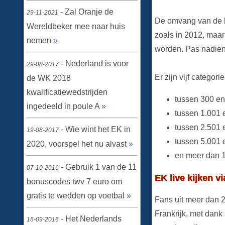
- Zal Oranje de
29-11-2021
De omvang van de l
Wereldbeker mee naar huis
zoals in 2012, maa
nemen
»
worden. Pas nadien 
- Nederland is voor
29-08-2017
Er zijn vijf categori
de WK 2018
kwalificatiewedstrijden
tussen 300 en
ingedeeld in poule A
»
tussen 1.001 
tussen 2.501 
- Wie wint het EK in
19-08-2017
tussen 5.001 
2020, voorspel het nu alvast
»
en meer dan 1
- Gebruik 1 van de 11
07-10-2016
EK live kijken 
bonuscodes twv 7 euro om
gratis te wedden op voetbal
»
Fans uit meer dan 
Frankrijk, met dank
- Het Nederlands
16-09-2016