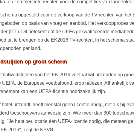
dia- en commerciële rechten voor de competities van landentea
schema opgesteld voor de verkoop van de TV-rechten van het
ngeboden op basis van vraag en aanbod. Het verkoopproces ve
ender (ITT). Dit betekent dat de UEFA gekwalificeerde mediabedr
bod uit te brengen op de EK2016 TV-rechten. In het schema staa
dperioden per land.
edstrijden op groot scherm
tbalwedstrijden van het EK 2016 voetbal wil uitzenden op gro
 de UEFA, de Europese voetbalbond, erop nalezen. Afhankelijk 
venement kan een UEFA-licentie noodzakelijk zijn.
 hotel uitzendt, heeft meestal geen licentie nodig, net als bij 
derd toeschouwers aanwezig zijn. Wie meer dan 300 toeschouw
ig. "Je hebt per locatie één UEFA-licentie nodig, die meteen gel
t EK 2016", zegt de KBVB.