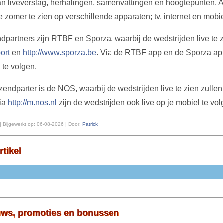
n liveverslag, herhalingen, samenvattingen en hoogtepunten. A
 zomer te zien op verschillende apparaten; tv, internet en mobie
dpartners zijn RTBF en Sporza, waarbij de wedstrijden live te z
ort
en
http://www.sporza.be
. Via de RTBF app en de Sporza ap
 te volgen.
endparter is de NOS, waarbij de wedstrijden live te zien zullen 
Via
http://m.nos.nl
zijn de wedstrijden ook live op je mobiel te vol
| Bijgewerkt op:
06-08-2026 | Door:
Patrick
rtikel
uws, promoties en bonussen