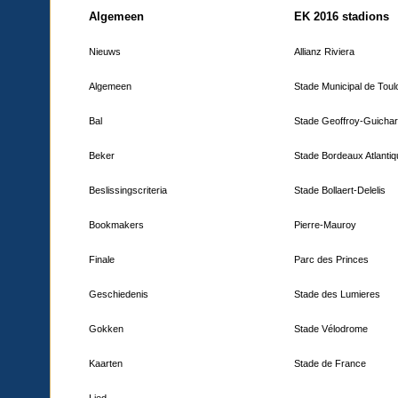
Algemeen
EK 2016 stadions
Nieuws
Allianz Riviera
Algemeen
Stade Municipal de Tou
Bal
Stade Geoffroy-Guicha
Beker
Stade Bordeaux Atlanti
Beslissingscriteria
Stade Bollaert-Delelis
Bookmakers
Pierre-Mauroy
Finale
Parc des Princes
Geschiedenis
Stade des Lumieres
Gokken
Stade Vélodrome
Kaarten
Stade de France
Lied