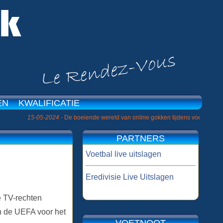
EN
KWALIFICATIE
15-05-2024
- De boeiende wereld van online gokken tijdens voetbaltoernooien »
PARTNERS
Voetbal live uitslagen
Eredivisie Live Uitslagen
e TV-rechten
n de UEFA voor het