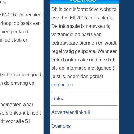
VOETNOOT
ms.
Dit is een informatieve website
 EK2016. De rechten
over het EK2016 in Frankrijk.
rloopt op basis van
De informatie is nauwkeurig
ijven per land
verzameld op basis van
n de start- en
betrouwbare bronnen en wordt
regelmatig geüpdate. Wanneer
er toch informatie ontbreekt of
als de informatie niet (geheel)
ot scherm moet goed
juist is, neem dan gerust
van de omvang en
contact
op.
Links
evenementen waar
Adverteren/linkruil
ers ontvangt, heeft
dt voor alle 51
Over ons