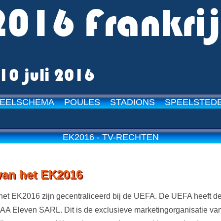
EELSCHEMA
POULES
STADIONS
SPEELSTED
EK2016 - TV-RECHTEN
van het EK2016
het EK2016 zijn gecentraliceerd bij de UEFA. De UEFA heeft d
CAA Eleven SARL. Dit is de exclusieve marketingorganisatie va