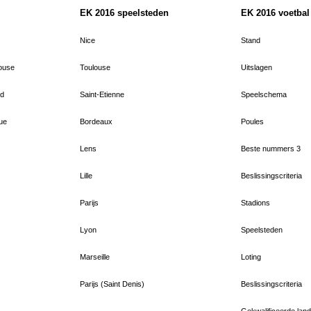
EK 2016 speelsteden
EK 2016 voetbal
Nice
Stand
louse
Toulouse
Uitslagen
rd
Saint-Etienne
Speelschema
que
Bordeaux
Poules
Lens
Beste nummers 3
Lille
Beslissingscriteria
Parijs
Stadions
Lyon
Speelsteden
Marseille
Loting
Parijs (Saint Denis)
Beslissingscriteria
Gekwalificeerde lan