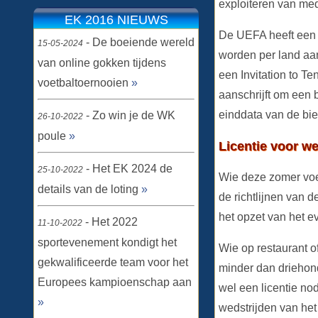
exploiteren van me
EK 2016 NIEUWS
De UEFA heeft een 
- De boeiende wereld
15-05-2024
worden per land aa
van online gokken tijdens
een Invitation to T
voetbaltoernooien
»
aanschrijft om een 
einddata van de bie
- Zo win je de WK
26-10-2022
poule
»
Licentie voor w
- Het EK 2024 de
25-10-2022
Wie deze zomer voe
details van de loting
»
de richtlijnen van
het opzet van het e
- Het 2022
11-10-2022
sportevenement kondigt het
Wie op restaurant of
gekwalificeerde team voor het
minder dan driehon
Europees kampioenschap aan
wel een licentie nod
»
wedstrijden van he