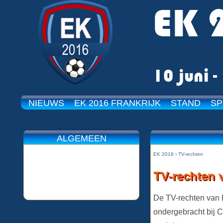
NIEUWS
EK 2016 FRANKRIJK
STAND
SP
ALGEMEEN
EK 2016
›
TV-rechten
TV-rechten 
De TV-rechten van 
ondergebracht bij 