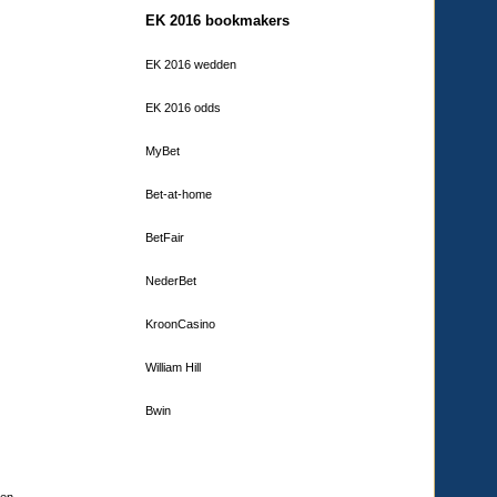
EK 2016 bookmakers
EK 2016 wedden
EK 2016 odds
MyBet
Bet-at-home
BetFair
NederBet
KroonCasino
William Hill
Bwin
den