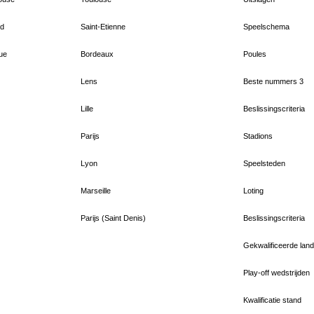
rd
Saint-Etienne
Speelschema
que
Bordeaux
Poules
Lens
Beste nummers 3
Lille
Beslissingscriteria
Parijs
Stadions
Lyon
Speelsteden
Marseille
Loting
Parijs (Saint Denis)
Beslissingscriteria
Gekwalificeerde lan
Play-off wedstrijden
Kwalificatie stand