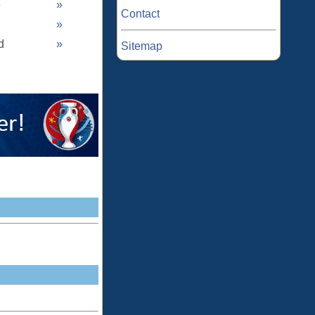
ë
»
Contact
»
d
»
Sitemap