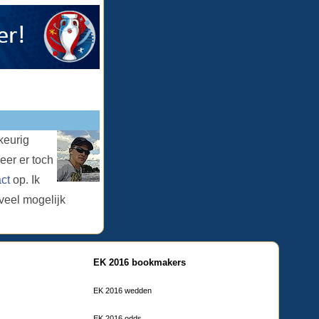
keurig
er er toch
ct
op. Ik
veel mogelijk
EK 2016 bookmakers
EK 2016 wedden
EK 2016 odds