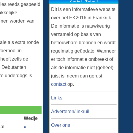
VOETNOOT
ales reeds gespeeld
Dit is een informatieve website
kkelijke
over het EK2016 in Frankrijk.
onnen worden van
De informatie is nauwkeurig
verzameld op basis van
ale als extra ronde
betrouwbare bronnen en wordt
toernooi in
regelmatig geüpdate. Wanneer
heeft zelfs de
er toch informatie ontbreekt of
s. Debutanten
als de informatie niet (geheel)
ze underdogs is
juist is, neem dan gerust
contact
op.
Links
Adverteren/linkruil
Wedje
Over ons
al
»