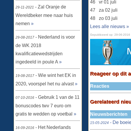
46
vr 01 juli
- Zal Oranje de
29-11-2021
47
za 02 juli
Wereldbeker mee naar huis
48
zo 03 juli
nemen
»
Lees alle nieuws »
Gepubliceerd op:
29-06-2016
- Nederland is voor
29-08-2017
de WK 2018
kwalificatiewedstrijden
ingedeeld in poule A
»
Reageer op dit a
- Wie wint het EK in
19-08-2017
2020, voorspel het nu alvast
»
Reacties
- Gebruik 1 van de 11
07-10-2016
Gerelateerd nie
bonuscodes twv 7 euro om
gratis te wedden op voetbal
»
Nieuwsberichten
- De boeie
15-05-2024
- Het Nederlands
16-09-2016