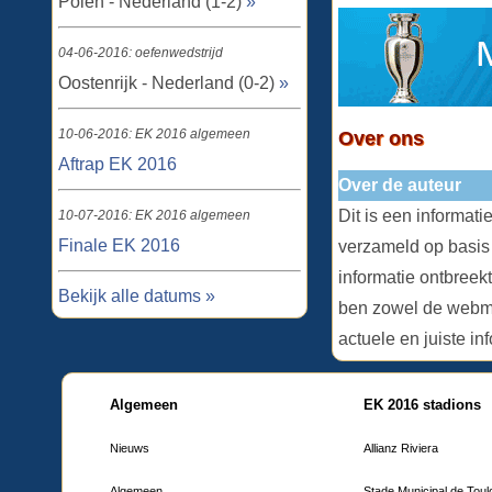
Polen - Nederland (1-2)
»
04-06-2016: oefenwedstrijd
Oostenrijk - Nederland (0-2)
»
10-06-2016: EK 2016 algemeen
Over ons
Aftrap EK 2016
Over de auteur
Dit is een informat
10-07-2016: EK 2016 algemeen
Finale EK 2016
verzameld op basis
informatie ontbreekt
Bekijk alle datums »
ben zowel de webma
actuele en juiste in
Algemeen
EK 2016 stadions
Nieuws
Allianz Riviera
Algemeen
Stade Municipal de Tou