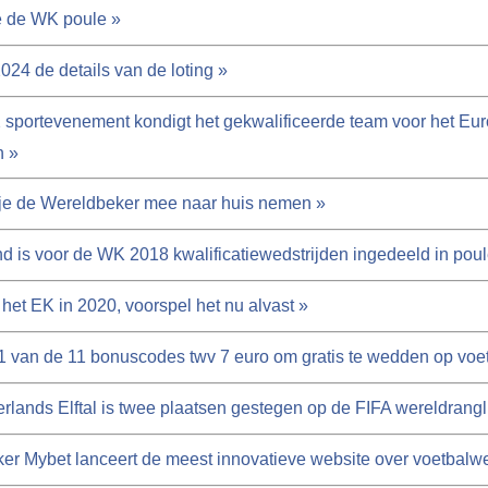
e de WK poule »
024 de details van de loting »
 sportevenement kondigt het gekwalificeerde team voor het Eu
n »
je de Wereldbeker mee naar huis nemen »
d is voor de WK 2018 kwalificatiewedstrijden ingedeeld in poul
 het EK in 2020, voorspel het nu alvast »
1 van de 11 bonuscodes twv 7 euro om gratis te wedden op voe
rlands Elftal is twee plaatsen gestegen op de FIFA wereldrangli
r Mybet lanceert de meest innovatieve website over voetbalw