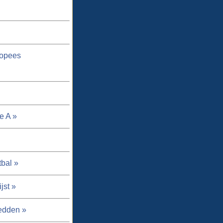
ropees
e A »
tbal »
jst »
edden »