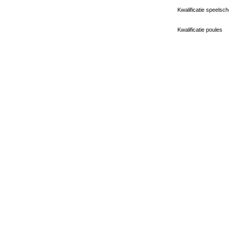
Kwalificatie speelsc
Kwalificatie poules