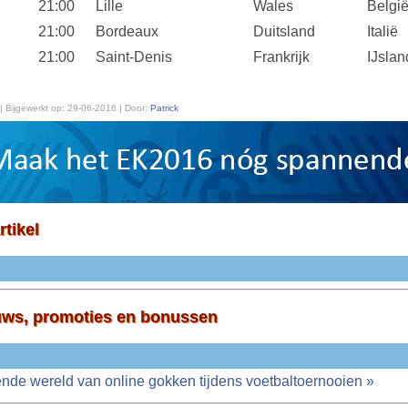
21:00
Lille
Wales
Belgi
21:00
Bordeaux
Duitsland
Italië
21:00
Saint-Denis
Frankrijk
IJslan
| Bijgewerkt op:
29-06-2016 | Door:
Patrick
rtikel
uws, promoties en bonussen
nde wereld van online gokken tijdens voetbaltoernooien »