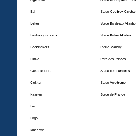
Bal
Stade Geoffroy-Guicha
Beker
Stade Bordeaux Atlanti
Beslissingscriteria
Stade Bollaert-Delelis
Bookmakers
Pierre-Mauroy
Finale
Parc des Princes
Geschiedenis
Stade des Lumieres
Gokken
Stade Vélodrome
Kaarten
Stade de France
Lied
Logo
Mascotte