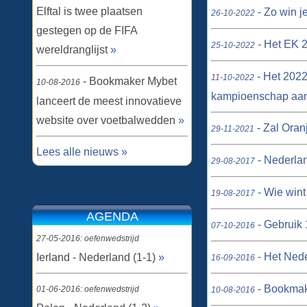
Elftal is twee plaatsen
- Zo win j
26-10-2022
gestegen op de FIFA
- Het EK 2
25-10-2022
wereldranglijst
»
- Het 2022
11-10-2022
- Bookmaker Mybet
10-08-2016
kampioenschap aa
lanceert de meest innovatieve
website over voetbalwedden
»
- Zal Oran
29-11-2021
Lees alle nieuws »
- Nederlan
29-08-2017
- Wie wint
19-08-2017
AGENDA
- Gebruik 
07-10-2016
27-05-2016: oefenwedstrijd
- Het Nede
Ierland - Nederland (1-1)
»
16-09-2016
- Bookmake
01-06-2016: oefenwedstrijd
10-08-2016