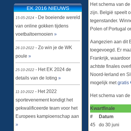
Het schema van de k
EK 2016 NIEUWS
zijn. België speelt 
- De boeiende wereld
15-05-2024
tegenstander. Winn
van online gokken tijdens
Polen of Portugal o
voetbaltoernooien
»
Aangezien aan dit E
- Zo win je de WK
26-10-2022
toegevoegd. Er maak
poule
»
Frankrijk, waardoor
achtste finales ove
- Het EK 2024 de
25-10-2022
Noord-Ierland en Sl
details van de loting
»
mogelijk met
gratis
- Het 2022
11-10-2022
Het schema van de k
sportevenement kondigt het
gekwalificeerde team voor het
Kwartfinale
Europees kampioenschap aan
#
Datum
»
45
do 30 juni