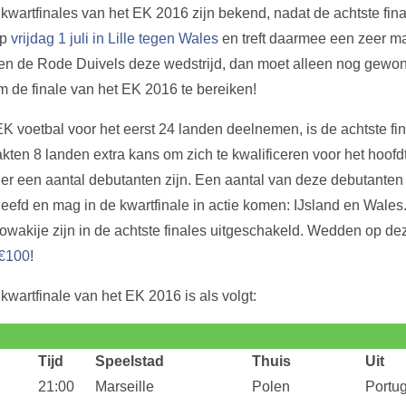
wartfinales van het EK 2016 zijn bekend, nadat de achtste fin
op
vrijdag 1 juli in Lille tegen Wales
en treft daarmee een zeer ma
en de Rode Duivels deze wedstrijd, dan moet alleen nog gew
m de finale van het EK 2016 te bereiken!
K voetbal voor het eerst 24 landen deelnemen, is de achtste fin
ten 8 landen extra kans om zich te kwalificeren voor het hoofd
 er een aantal debutanten zijn. Een aantal van deze debutanten 
rleefd en mag in de kwartfinale in actie komen: IJsland en Wale
owakije zijn in de achtste finales uitgeschakeld. Wedden op de
 €100
!
wartfinale van het EK 2016 is als volgt:
Tijd
Speelstad
Thuis
Uit
21:00
Marseille
Polen
Portug