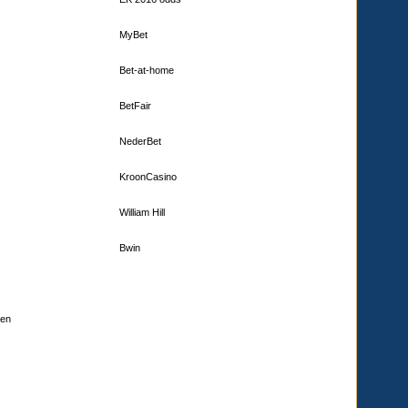
MyBet
Bet-at-home
BetFair
NederBet
KroonCasino
William Hill
Bwin
den