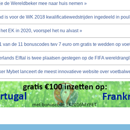
je de Wereldbeker mee naar huis nemen »
d is voor de WK 2018 kwalificatiewedstrijden ingedeeld in poul
 het EK in 2020, voorspel het nu alvast »
1 van de 11 bonuscodes twv 7 euro om gratis te wedden op voe
rlands Elftal is twee plaatsen gestegen op de FIFA wereldrangli
r Mybet lanceert de meest innovatieve website over voetbalw