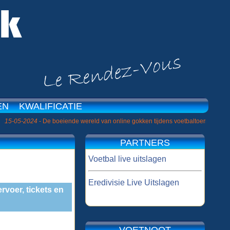
EN
KWALIFICATIE
|
24
- De boeiende wereld van online gokken tijdens voetbaltoernooien »
26-10
PARTNERS
Voetbal live uitslagen
Eredivisie Live Uitslagen
rvoer, tickets en