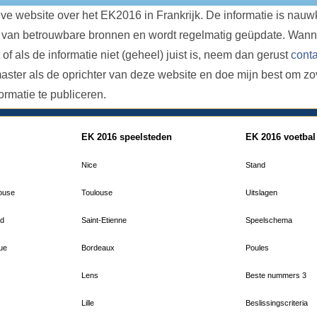
ieve website over het EK2016 in Frankrijk. De informatie is nauw
 van betrouwbare bronnen en wordt regelmatig geüpdate. Wanne
 of als de informatie niet (geheel) juist is, neem dan gerust
conta
ster als de oprichter van deze website en doe mijn best om zo
formatie te publiceren.
EK 2016 speelsteden
EK 2016 voetbal
Nice
Stand
louse
Toulouse
Uitslagen
rd
Saint-Etienne
Speelschema
que
Bordeaux
Poules
Lens
Beste nummers 3
Lille
Beslissingscriteria