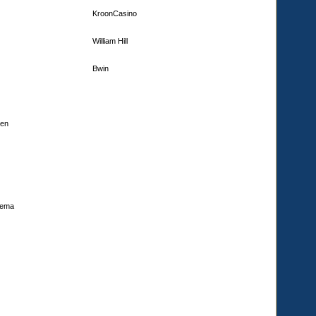
KroonCasino
William Hill
Bwin
den
hema