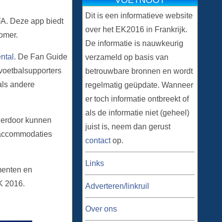
VOETNOOT
Dit is een informatieve website
FA. Deze app biedt
over het EK2016 in Frankrijk.
zomer.
De informatie is nauwkeurig
ntal
. De Fan Guide
verzameld op basis van
voetbalsupporters
betrouwbare bronnen en wordt
als andere
regelmatig geüpdate. Wanneer
er toch informatie ontbreekt of
als de informatie niet (geheel)
ierdoor kunnen
juist is, neem dan gerust
e accommodaties
contact
op.
Links
menten en
K 2016.
Adverteren/linkruil
Over ons