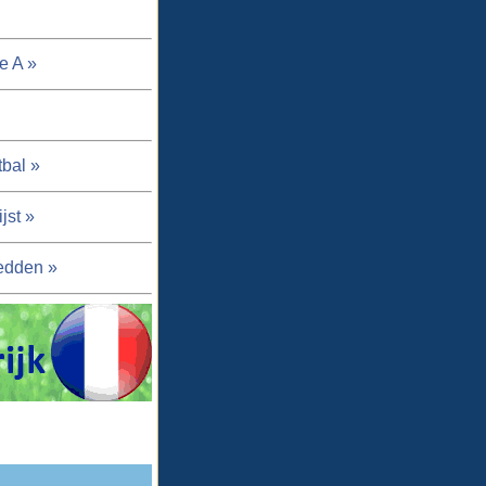
e A »
tbal »
jst »
edden »