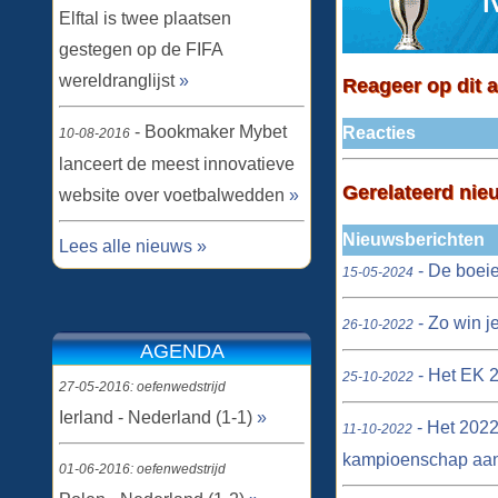
Elftal is twee plaatsen
gestegen op de FIFA
wereldranglijst
»
Reageer op dit a
- Bookmaker Mybet
Reacties
10-08-2016
lanceert de meest innovatieve
Gerelateerd nie
website over voetbalwedden
»
Nieuwsberichten
Lees alle nieuws »
- De boeie
15-05-2024
- Zo win j
26-10-2022
AGENDA
- Het EK 2
25-10-2022
27-05-2016: oefenwedstrijd
Ierland - Nederland (1-1)
»
- Het 2022
11-10-2022
kampioenschap aa
01-06-2016: oefenwedstrijd