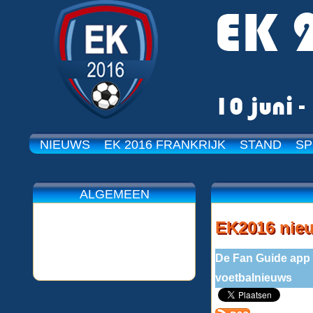
NIEUWS
EK 2016 FRANKRIJK
STAND
SP
ALGEMEEN
EK2016 nie
De Fan Guide app v
voetbalnieuws