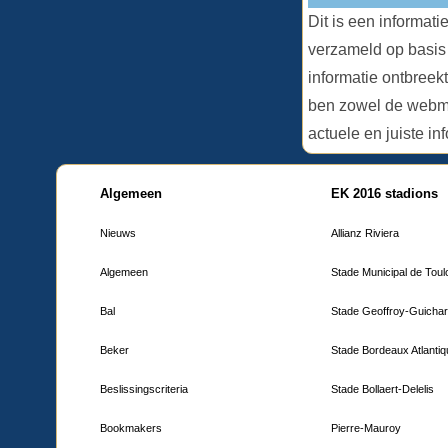
Dit is een informat
verzameld op basis
informatie ontbreekt
ben zowel de webma
actuele en juiste in
Algemeen
EK 2016 stadions
Nieuws
Allianz Riviera
Algemeen
Stade Municipal de Tou
Bal
Stade Geoffroy-Guicha
Beker
Stade Bordeaux Atlanti
Beslissingscriteria
Stade Bollaert-Delelis
Bookmakers
Pierre-Mauroy