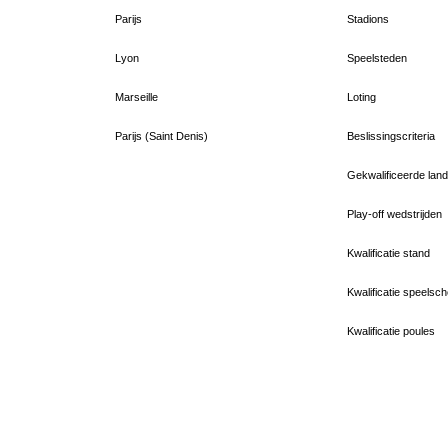
Parijs
Stadions
Lyon
Speelsteden
Marseille
Loting
Parijs (Saint Denis)
Beslissingscriteria
Gekwalificeerde lan
Play-off wedstrijden
Kwalificatie stand
Kwalificatie speelsc
Kwalificatie poules