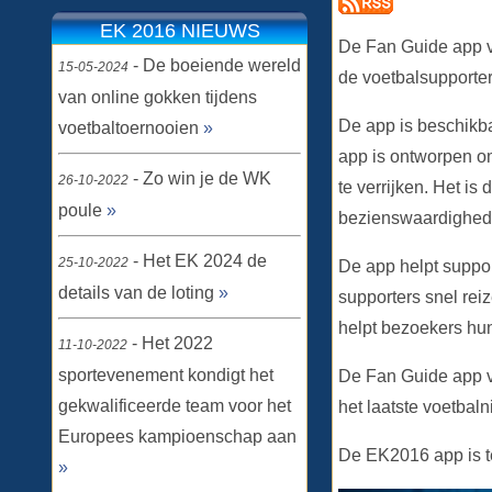
EK 2016 NIEUWS
De Fan Guide app v
- De boeiende wereld
15-05-2024
de voetbalsupporter
van online gokken tijdens
De app is beschikba
voetbaltoernooien
»
app is ontworpen o
- Zo win je de WK
26-10-2022
te verrijken. Het is
poule
»
bezienswaardighede
- Het EK 2024 de
25-10-2022
De app helpt suppo
details van de loting
»
supporters snel re
helpt bezoekers hun 
- Het 2022
11-10-2022
sportevenement kondigt het
De Fan Guide app v
gekwalificeerde team voor het
het laatste voetbal
Europees kampioenschap aan
De EK2016 app is 
»