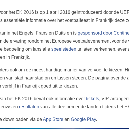
oor het EK 2016 is op 1 april 2016 geïntroduceerd door de UE
s essentiële informatie over het voetbalfeest in Frankrijk deze 
ar in het Engels, Frans en Duits en is
gesponsord door Contine
m de ervaring rondom het Europese voetbalevenement voor de 
 de bedoeling om fans alle
speelsteden
te laten verkennen, even
n in Frankrijk.
rters ook om de meest handige manier van vervoer te kiezen. H
izen van stad naar stadion en tussen steden. De pagina over d
verblijf in Frankrijk goed uit te kiezen.
an het EK 2016 bevat ook informatie over
tickets
, VIP-arrange
nieuws en
resultaten
van alle deelnemende landen tijdens het E
te downloaden via de
App Store
en
Google Play
.