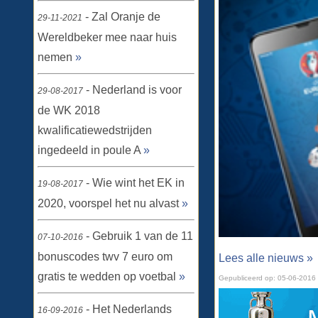
- Zal Oranje de
29-11-2021
Wereldbeker mee naar huis
nemen
»
- Nederland is voor
29-08-2017
de WK 2018
kwalificatiewedstrijden
ingedeeld in poule A
»
- Wie wint het EK in
19-08-2017
2020, voorspel het nu alvast
»
- Gebruik 1 van de 11
07-10-2016
bonuscodes twv 7 euro om
Lees alle nieuws »
gratis te wedden op voetbal
»
Gepubliceerd op:
05-06-2016
- Het Nederlands
16-09-2016