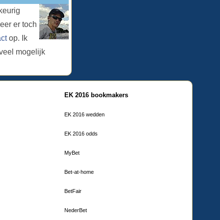
keurig
er er toch
ct
op. Ik
veel mogelijk
EK 2016 bookmakers
EK 2016 wedden
EK 2016 odds
MyBet
Bet-at-home
BetFair
NederBet