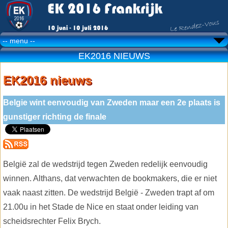
EK2016 NIEUWS
EK2016 nieuws
Belgie wint eenvoudig van Zweden maar een 2e plaats is
gunstiger richting de finale
België zal de wedstrijd tegen Zweden redelijk eenvoudig
winnen. Althans, dat verwachten de bookmakers, die er niet
vaak naast zitten. De wedstrijd België - Zweden trapt af om
21.00u in het Stade de Nice en staat onder leiding van
scheidsrechter Felix Brych.