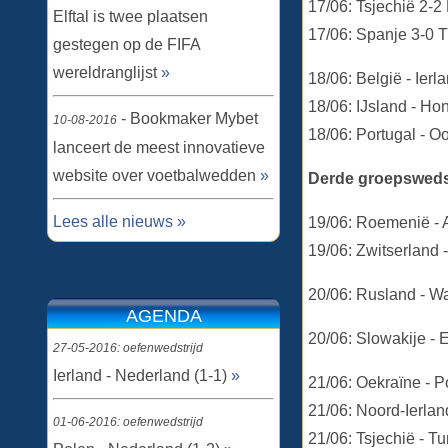
17/06: Tsjechië 2-2 
Elftal is twee plaatsen
17/06: Spanje 3-0 Tu
gestegen op de FIFA
wereldranglijst
»
18/06: België - Ierl
18/06: IJsland - Ho
- Bookmaker Mybet
10-08-2016
18/06: Portugal - O
lanceert de meest innovatieve
website over voetbalwedden
»
Derde groepsweds
Lees alle nieuws »
19/06: Roemenië - A
19/06: Zwitserland 
20/06: Rusland - 
AGENDA
20/06: Slowakije -
27-05-2016: oefenwedstrijd
Ierland - Nederland (1-1)
»
21/06: Oekraïne - P
21/06: Noord-Ierland
01-06-2016: oefenwedstrijd
21/06: Tsjechië - Tu