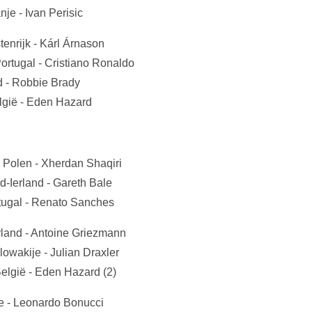
nje - Ivan Perisic
tenrijk - Kárl Árnason
Portugal - Cristiano Ronaldo
and - Robbie Brady
lgië - Eden Hazard
- Polen - Xherdan Shaqiri
d-Ierland - Gareth Bale
rtugal - Renato Sanches
erland - Antoine Griezmann
lowakije - Julian Draxler
België - Eden Hazard (2)
nje - Leonardo Bonucci