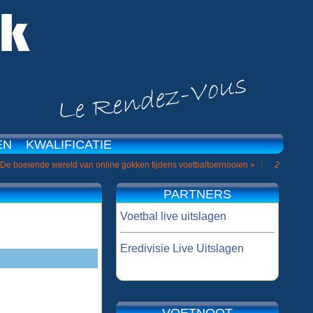
EN
KWALIFICATIE
|
e wereld van online gokken tijdens voetbaltoernooien »
26-10-2022
- Zo win 
PARTNERS
Voetbal live uitslagen
Eredivisie Live Uitslagen