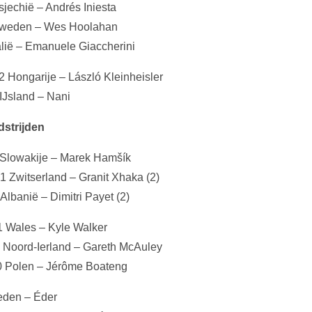
sjechië – Andrés Iniesta
 Zweden – Wes Hoolahan
talië – Emanuele Giaccherini
-2 Hongarije – László Kleinheisler
 IJsland – Nani
strijden
 Slowakije – Marek Hamšík
1 Zwitserland – Granit Xhaka (2)
 Albanië – Dimitri Payet (2)
1 Wales – Kyle Walker
2 Noord-Ierland – Gareth McAuley
-0 Polen – Jérôme Boateng
weden – Éder