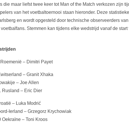
s die maar liefst twee keer tot Man of the Match verkozen zijn t
rspelers van het voetbaltoernooi staan hieronder. Deze statistie
rlsberg en wordt opgesteld door technische observeerders va
oetbalfans. Stemmen kan tijdens elke wedstrijd vanaf de start 
trijden
1 Roemenië – Dimitri Payet
Zwitserland – Granit Xhaka
owakije – Joe Allen
 Rusland – Eric Dier
Kroatië – Luka Modrić
oord-Ierland – Grzegorz Krychowiak
0 Oekraïne – Toni Kroos