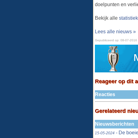
doelpunten en verlie
Bekijk alle
statisti
Lees alle nieuws »
Gepubliceerd op:
08-07-2016
Reageer op dit a
Reacties
Gerelateerd nie
Nieuwsberichten
- De boeie
15-05-2024