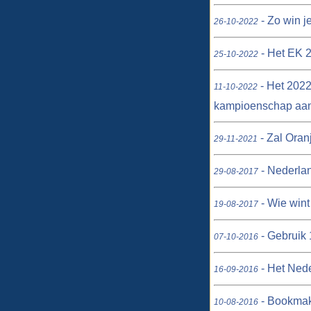
- Zo win j
26-10-2022
- Het EK 2
25-10-2022
- Het 2022
11-10-2022
kampioenschap aa
- Zal Oran
29-11-2021
- Nederlan
29-08-2017
- Wie wint
19-08-2017
- Gebruik 
07-10-2016
- Het Nede
16-09-2016
- Bookmake
10-08-2016