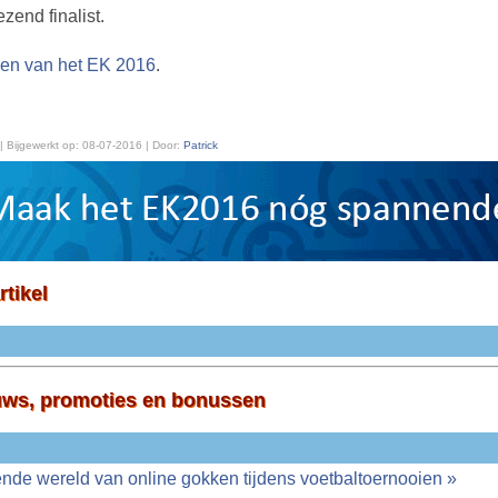
zend finalist.
eken van het EK 2016
.
| Bijgewerkt op:
08-07-2016 | Door:
Patrick
rtikel
uws, promoties en bonussen
nde wereld van online gokken tijdens voetbaltoernooien »