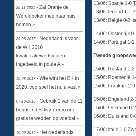
13/06: Spanje 1-0 T
- Zal Oranje de
29-11-2021
13/06: Ierland 1-1
Wereldbeker mee naar huis
13/06: België 0-2 I
nemen
»
14/06: Oostenrijk 0
- Nederland is voor
29-08-2017
14/06: Portugal 1-1
de WK 2018
Tweede groepswed
kwalificatiewedstrijden
ingedeeld in poule A
»
15/06: Rusland 1-2
15/06: Roemenië 1-
- Wie wint het EK in
19-08-2017
15/06: Frankrijk 2-0
2020, voorspel het nu alvast
»
16/06: Engeland 2-
- Gebruik 1 van de 11
07-10-2016
16/06: Oekraïne 0-
bonuscodes twv 7 euro om
16/06: Duitsland 0
gratis te wedden op voetbal
»
17/06: Italië 1-0 Z
- Het Nederlands
16-09-2016