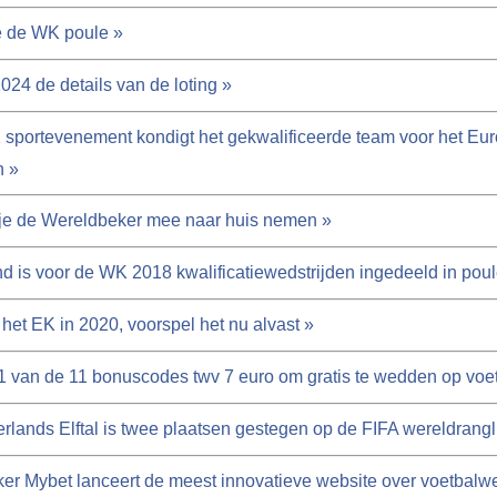
e de WK poule »
024 de details van de loting »
 sportevenement kondigt het gekwalificeerde team voor het Eu
n »
je de Wereldbeker mee naar huis nemen »
d is voor de WK 2018 kwalificatiewedstrijden ingedeeld in poul
 het EK in 2020, voorspel het nu alvast »
1 van de 11 bonuscodes twv 7 euro om gratis te wedden op voe
rlands Elftal is twee plaatsen gestegen op de FIFA wereldrangli
r Mybet lanceert de meest innovatieve website over voetbalw