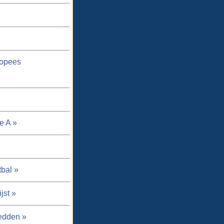
ropees
e A »
tbal »
jst »
edden »