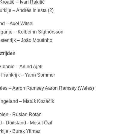
Kroatië – Ivan Rakitić
rkije – Andrés Iniesta (2)
and – Axel Witsel
ngarije – Kolbeinn Sigthórsson
ostenrijk – João Moutinho
trijden
lbanië – Arlind Ajeti
- Frankrijk – Yann Sommer
Wales – Aaron Ramsey Aaron Ramsey (Wales)
 Engeland – Matúš Kozáčik
olen - Ruslan Rotan
 - Duitsland - Mesut Özil
rkije - Burak Yilmaz