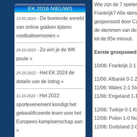
Wie zijn de 7 speler
EK 2016 NIEUWS
Frankrijk? Alle ste
- De boeiende wereld
15-05-2024
gesponsord door Ca
van online gokken tijdens
de stemmen van de v
voetbaltoernooien
»
tot de 85e minuut.
- Zo win je de WK
26-10-2022
Eerste groepsweds
poule
»
10/06: Frankrijk 2-
- Het EK 2024 de
25-10-2022
11/06: Albanië 0-1 
details van de loting
»
11/06: Wales 2-1 Sl
- Het 2022
11/06: Engeland 1-1
11-10-2022
sportevenement kondigt het
12/06: Turkije 0-1 
gekwalificeerde team voor het
12/06: Polen 1-0 N
Europees kampioenschap aan
12/06: Duitsland 2-
»