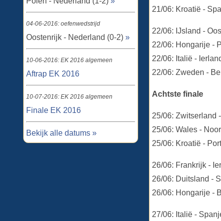
Polen - Nederland (1-2)
»
21/06: Kroatië - Spa
04-06-2016: oefenwedstrijd
22/06: IJsland - Oos
Oostenrijk - Nederland (0-2)
»
22/06: Hongarije - 
22/06: Italië - Ierl
10-06-2016: EK 2016 algemeen
22/06: Zweden - Be
Aftrap EK 2016
Achtste finale
10-07-2016: EK 2016 algemeen
Finale EK 2016
25/06: Zwitserland 
25/06: Wales - Noor
Bekijk alle datums »
25/06: Kroatië - Po
26/06: Frankrijk - I
26/06: Duitsland - S
26/06: Hongarije - 
27/06: Italië - Spa