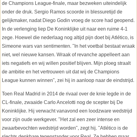
de Champions League-finale, maar bezweken uiteindelijk
onder de druk. Sergio Ramos scoorde in blessuretijd de
gelijkmaker, nadat Diego Godin vroeg de score had geopend.
In de verlenging liep De Koninklijke uit naar een ruime 4-1
zege. Hoewel die nederlaag nog altijd pijn doet bij Atlético, is
Simeone wars van sentimenten. "In het voetbal bestaat wraak
niet, wel nieuwe kansen. Wraak of revanche appelleert aan
iets negatiefs en wij willen positief blijven. Mijn ploeg straalt
de ambitie en het vertrouwen uit dat wij de Champions
League kunnen winnen", zei hij in aanloop naar de eindstrijd.
Toen Real Madrid in 2014 de rivaal over de knie legde in de
CL-finale, zwaaide Carlo Ancelotti nog de scepter bij De
Koninklijke. Hij verwacht vanavond een loodzware wedstrijd
voor zijn oude werkgever. "Het zal een zeer intense en
zwaarbevochten wedstrijd worden", zegt hij. "Atlético is de
slechts denkbare tegenstander voor Real. Ze hebben maar