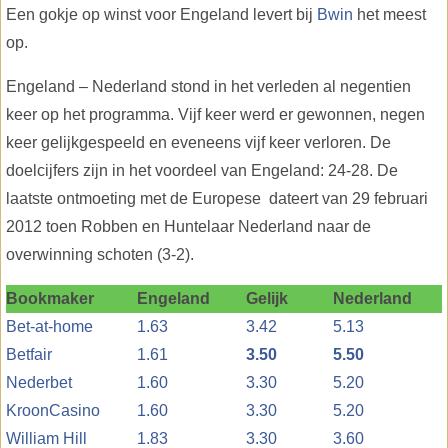
Een gokje op winst voor Engeland levert bij
Bwin
het meest
op.
Engeland – Nederland stond in het verleden al negentien
keer op het programma. Vijf keer werd er gewonnen, negen
keer gelijkgespeeld en eveneens vijf keer verloren. De
doelcijfers zijn in het voordeel van Engeland: 24-28. De
laatste ontmoeting met de Europese dateert van 29 februari
2012 toen Robben en Huntelaar Nederland naar de
overwinning schoten (3-2).
Bookmaker
Engeland
Gelijk
Nederland
Bet-at-home
1.63
3.42
5.13
Betfair
1.61
3.50
5.50
Nederbet
1.60
3.30
5.20
KroonCasino
1.60
3.30
5.20
William Hill
1.83
3.30
3.60