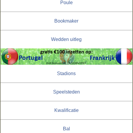
Poule
Bookmaker
Wedden uitleg
Stadions
Speelsteden
Kwalificatie
Bal