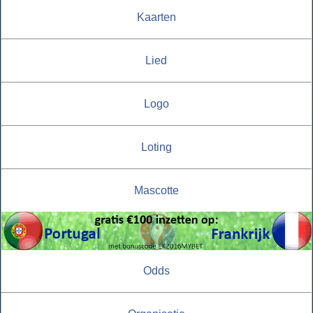
Kaarten
Lied
Logo
Loting
Mascotte
Odds