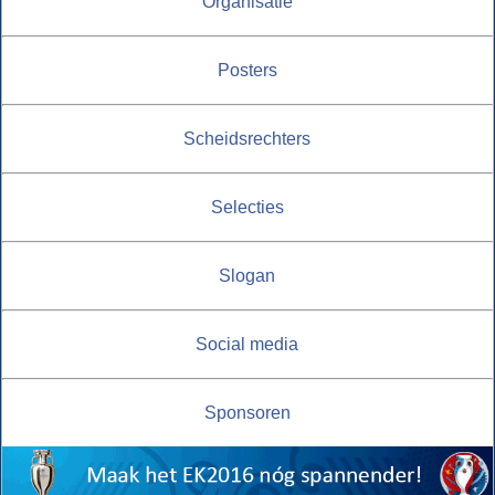
Organisatie
Posters
Scheidsrechters
Selecties
Slogan
Social media
Sponsoren