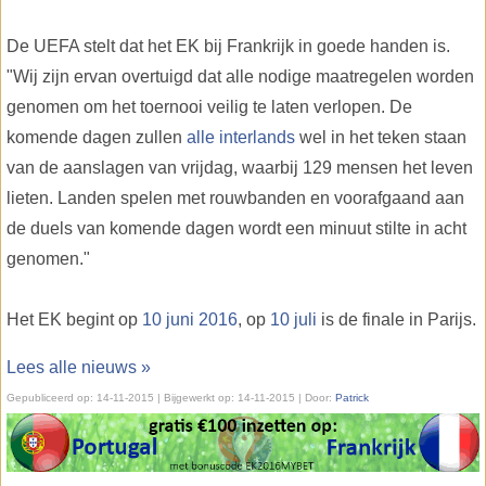
De UEFA stelt dat het EK bij Frankrijk in goede handen is.
"Wij zijn ervan overtuigd dat alle nodige maatregelen worden
genomen om het toernooi veilig te laten verlopen. De
komende dagen zullen
alle interlands
wel in het teken staan
van de aanslagen van vrijdag, waarbij 129 mensen het leven
lieten. Landen spelen met rouwbanden en voorafgaand aan
de duels van komende dagen wordt een minuut stilte in acht
genomen."
Het EK begint op
10 juni 2016
, op
10 juli
is de finale in Parijs.
Lees alle nieuws »
Gepubliceerd op:
14-11-2015
| Bijgewerkt op:
14-11-2015 | Door:
Patrick