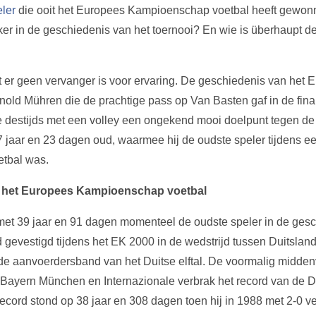
ler
die ooit het Europees Kampioenschap voetbal heeft gewon
r in de geschiedenis van het toernooi? En wie is überhaupt de
 er geen vervanger is voor ervaring. De geschiedenis van het E
nold Mühren die de prachtige pass op Van Basten gaf in de fin
 destijds met een volley een ongekend mooi doelpunt tegen de 
 jaar en 23 dagen oud, waarmee hij de oudste speler tijdens 
tbal was.
n het Europees Kampioenschap voetbal
met 39 jaar en 91 dagen momenteel de oudste speler in de gesc
 gevestigd tijdens het EK 2000 in de wedstrijd tussen Duitslan
de aanvoerdersband van het Duitse elftal. De voormalig midde
ayern München en Internazionale verbrak het record van de
ecord stond op 38 jaar en 308 dagen toen hij in 1988 met 2-0 ver