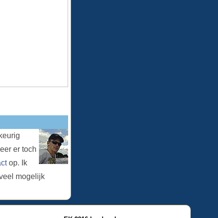
keurig
er er toch
ct
op. Ik
veel mogelijk