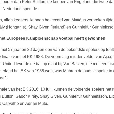
 ouder dan Peter Shilton, de keeper van Engeland die twee dag
en Nederland speelde.
, allen keepers, kunnen het record van Mattäus verbreken tijd
ály (Hongarije), Shay Given (Ierland) en Gunnleifur Gunnleifsson
e het Europees Kampioenschap voetbal heeft gewonnen
et 37 jaar en 23 dagen een van de bekendste spelers op leefti
 finale van het EK 1988. De voormalig middenvelder van Ajax,
United leverde de bal op maat bij Van Basten, die met een pra
derland het EK van 1988 won, was Mühren de oudste speler in 
eft.
nale van het EK 2016, 10 juli, kunnen de volgende spelers het
i Buffon, Gábor Király, Shay Given, Gunnleifur Gunnleifsson, E
o Carvalho en Adrian Mutu.