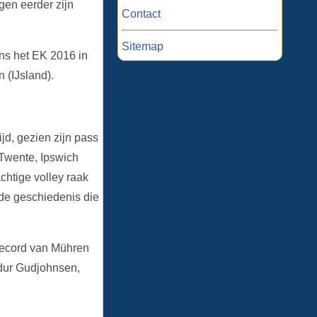
en eerder zijn
Contact
Sitemap
ens het EK 2016 in
 (IJsland).
jd, gezien zijn pass
 Twente, Ipswich
chtige volley raak
de geschiedenis die
 record van Mühren
idur Gudjohnsen,