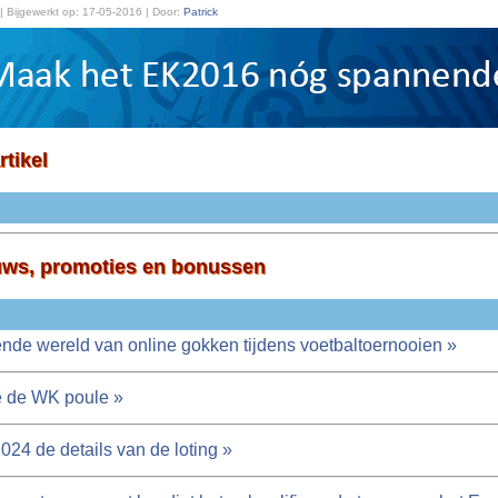
| Bijgewerkt op:
17-05-2016 | Door:
Patrick
rtikel
uws, promoties en bonussen
nde wereld van online gokken tijdens voetbaltoernooien »
e de WK poule »
024 de details van de loting »