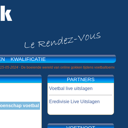
EN
KWALIFICATIE
|
024
- De boeiende wereld van online gokken tijdens voetbaltoernooien »
26-1
PARTNERS
Voetbal live uitslagen
Eredivisie Live Uitslagen
ioenschap voetbal