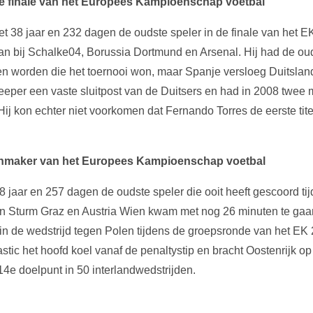
de finale van het Europees Kampioenschap voetbal
 38 jaar en 232 dagen de oudste speler in de finale van het EK
n bij Schalke04, Borussia Dortmund en Arsenal. Hij had de oud
 worden die het toernooi won, maar Spanje versloeg Duitsland 
per een vaste sluitpost van de Duitsers en had in 2008 twee 
j kon echter niet voorkomen dat Fernando Torres de eerste tite
nmaker van het Europees Kampioenschap voetbal
38 jaar en 257 dagen de oudste speler die ooit heeft gescoord ti
n Sturm Graz en Austria Wien kwam met nog 26 minuten te gaan 
 in de wedstrijd tegen Polen tijdens de groepsronde van het EK 
astic het hoofd koel vanaf de penaltystip en bracht Oostenrijk o
14e doelpunt in 50 interlandwedstrijden.