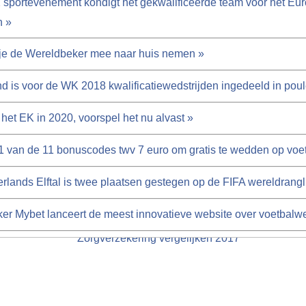
 sportevenement kondigt het gekwalificeerde team voor het Eu
n »
je de Wereldbeker mee naar huis nemen »
d is voor de WK 2018 kwalificatiewedstrijden ingedeeld in poul
 het EK in 2020, voorspel het nu alvast »
1 van de 11 bonuscodes twv 7 euro om gratis te wedden op voe
rlands Elftal is twee plaatsen gestegen op de FIFA wereldrangli
r Mybet lanceert de meest innovatieve website over voetbalw