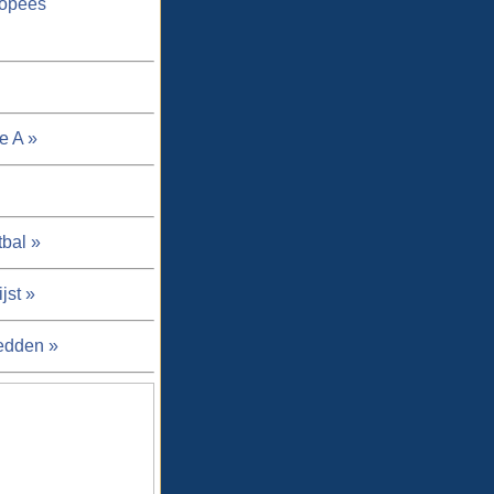
ropees
e A »
tbal »
jst »
edden »