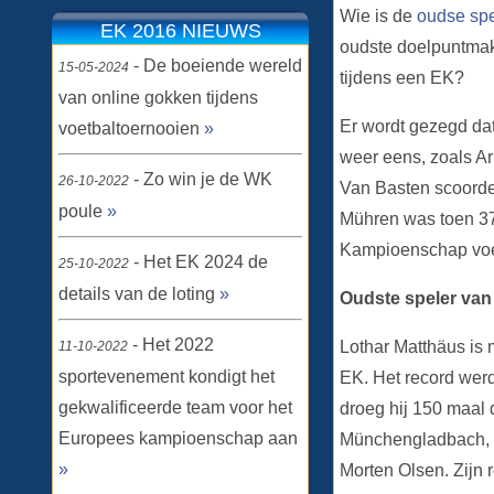
Wie is de
oudse spe
EK 2016 NIEUWS
oudste doelpuntmake
- De boeiende wereld
15-05-2024
tijdens een EK?
van online gokken tijdens
Er wordt gezegd dat
voetbaltoernooien
»
weer eens, zoals Ar
- Zo win je de WK
26-10-2022
Van Basten scoorde
poule
»
Mühren was toen 37
Kampioenschap voe
- Het EK 2024 de
25-10-2022
details van de loting
»
Oudste speler va
- Het 2022
Lothar Matthäus is 
11-10-2022
sportevenement kondigt het
EK. Het record werd
gekwalificeerde team voor het
droeg hij 150 maal 
Europees kampioenschap aan
Münchengladbach, B
»
Morten Olsen. Zijn r