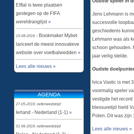
Oudste speler in 
Elftal is twee plaatsen
gestegen op de FIFA
Jens Lehmann is met
wereldranglijst
»
succesvolle loopbaa
geschiedenis kunnen
- Bookmaker Mybet
10-08-2016
Lehmann was als kee
lanceert de meest innovatieve
schoon gehouden. Hi
website over voetbalwedden
»
jaar veilig stelde.
Lees alle nieuws »
Oudste doelpunte
Ivica Vastic is met 
voormalig speler va
AGENDA
vestigde het record
27-05-2016: oefenwedstrijd
blessuretijd hield V
Ierland - Nederland (1-1)
»
Polen. Dit was zijn 
01-06-2016: oefenwedstrijd
Lees alle nieuws »