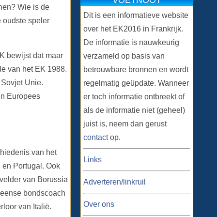
VOETNOOT
nen? Wie is de
Dit is een informatieve website
 oudste speler
over het EK2016 in Frankrijk.
De informatie is nauwkeurig
K bewijst dat maar
verzameld op basis van
ale van het EK 1988.
betrouwbare bronnen en wordt
Sovjet Unie.
regelmatig geüpdate. Wanneer
een Europees
er toch informatie ontbreekt of
als de informatie niet (geheel)
juist is, neem dan gerust
contact
op.
hiedenis van het
Links
d en Portugal. Ook
nvelder van Borussia
Adverteren/linkruil
 Deense bondscoach
Over ons
loor van Italië.