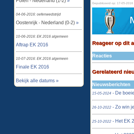
Polen - Nederland (1-2)
»
Gepubliceerd op:
17-05-2016
04-06-2016: oefenwedstrijd
Oostenrijk - Nederland (0-2)
»
10-06-2016: EK 2016 algemeen
Reageer op dit a
Aftrap EK 2016
Reacties
10-07-2016: EK 2016 algemeen
Finale EK 2016
Gerelateerd nie
Bekijk alle datums »
Nieuwsberichten
- De boeie
15-05-2024
- Zo win j
26-10-2022
- Het EK 2
25-10-2022