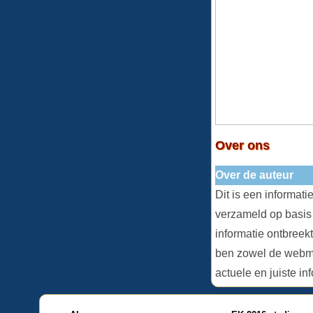
Over ons
Over de auteur
Dit is een informat
verzameld op basis
informatie ontbreekt
ben zowel de webma
actuele en juiste in