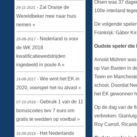
Olsen was 37 dagen
- Zal Oranje de
29-11-2021
100e interland teg
Wereldbeker mee naar huis
De volgende spelers
nemen
»
Frankrijk: Gábor Kir
- Nederland is voor
29-08-2017
Oudste speler di
de WK 2018
kwalificatiewedstrijden
Arnold Mühren was m
ingedeeld in poule A
»
op Van Basten in de
Town en Manchester 
- Wie wint het EK in
19-08-2017
schoot. Doordat Ne
2020, voorspel het nu alvast
»
het EK gewonnen he
- Gebruik 1 van de 11
07-10-2016
Op de dag van de fi
bonuscodes twv 7 euro om
verbreken: Gianluig
gratis te wedden op voetbal
»
Roy Carroll, Ricard
- Het Nederlands
16-09-2016