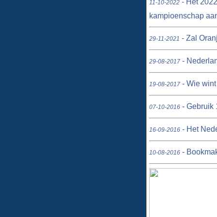
- Het 2022
11-10-2022
kampioenschap aa
- Zal Oran
29-11-2021
- Nederlan
29-08-2017
- Wie wint
19-08-2017
- Gebruik 
07-10-2016
- Het Nede
16-09-2016
- Bookmake
10-08-2016