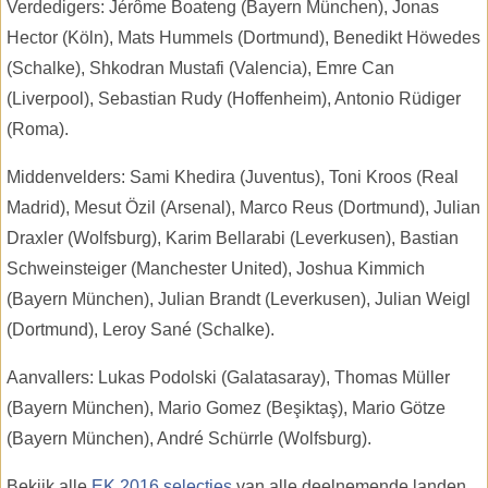
Verdedigers: Jérôme Boateng (Bayern München), Jonas
Hector (Köln), Mats Hummels (Dortmund), Benedikt Höwedes
(Schalke), Shkodran Mustafi (Valencia), Emre Can
(Liverpool), Sebastian Rudy (Hoffenheim), Antonio Rüdiger
(Roma).
Middenvelders: Sami Khedira (Juventus), Toni Kroos (Real
Madrid), Mesut Özil (Arsenal), Marco Reus (Dortmund), Julian
Draxler (Wolfsburg), Karim Bellarabi (Leverkusen), Bastian
Schweinsteiger (Manchester United), Joshua Kimmich
(Bayern München), Julian Brandt (Leverkusen), Julian Weigl
(Dortmund), Leroy Sané (Schalke).
Aanvallers: Lukas Podolski (Galatasaray), Thomas Müller
(Bayern München), Mario Gomez (Beşiktaş), Mario Götze
(Bayern München), André Schürrle (Wolfsburg).
Bekijk alle
EK 2016 selecties
van alle deelnemende landen.