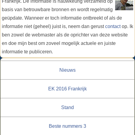
Frankrijk. De informatie is nauwkeurig verzameld op
basis van betrouwbare bronnen en wordt regelmatig
geüpdate. Wanneer er toch informatie ontbreekt of als de
informatie niet (geheel) juist is, neem dan gerust
contact
op. Ik
ben zowel de webmaster als de oprichter van deze website
en doe mijn best om zoveel mogelijk actuele en juiste
informatie te publiceren.
Nieuws
EK 2016 Frankrijk
Stand
Beste nummers 3