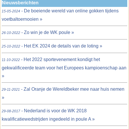
Nieuwsberichten
- De boeiende wereld van online gokken tijdens
15-05-2024
voetbaltoernooien »
- Zo win je de WK poule »
26-10-2022
- Het EK 2024 de details van de loting »
25-10-2022
- Het 2022 sportevenement kondigt het
11-10-2022
gekwalificeerde team voor het Europees kampioenschap aan
»
- Zal Oranje de Wereldbeker mee naar huis nemen
29-11-2021
»
- Nederland is voor de WK 2018
29-08-2017
kwalificatiewedstrijden ingedeeld in poule A »