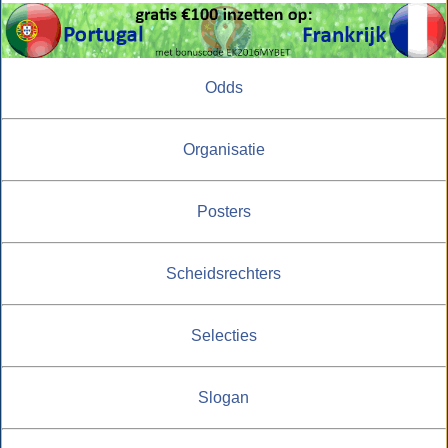
Odds
Organisatie
Posters
Scheidsrechters
Selecties
Slogan